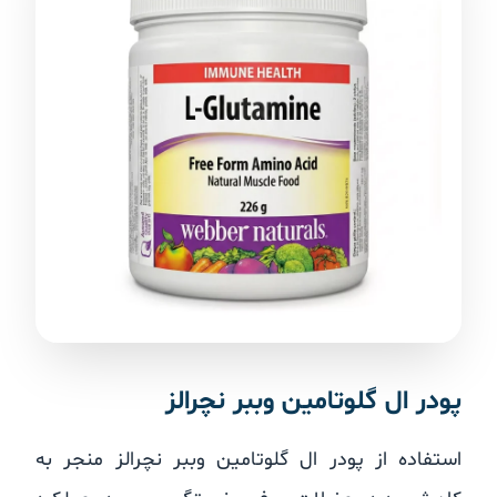
پودر ال گلوتامین وببر نچرالز
استفاده از پودر ال گلوتامین وببر نچرالز منجر به