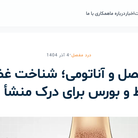
ت
اخبار
درباره ما
همکاری با ما
•
درد مفصل
4
آذر
1404
صل و آناتومی؛ شناخت غ
ط و بورس برای درک منشأ د