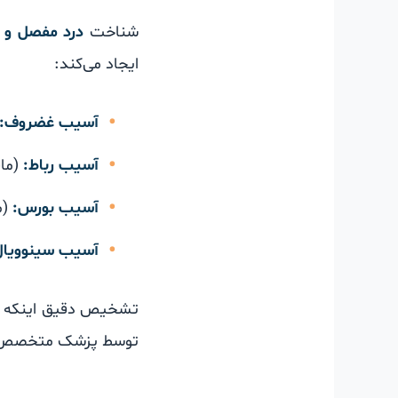
شناخت
درد مفصل و آ
ایجاد می‌کند:
آسیب غضروف:
آسیب رباط:
(مان
آسیب بورس:
(م
آسیب سینوویال
تشخیص دقیق اینکه ک
توسط پزشک متخصص ض