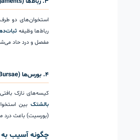
۳. رباط‌ها (Ligaments)
استخوان‌های دو طرف
رباط‌ها وظیفه
ثبات‌ده
مفصل و درد حاد می‌شو
۴. بورس‌ها (Bursae)
کیسه‌های نازک بافتی
بالشتک
بین استخوان
(بورسیت) باعث درد 
چگونه آسیب به س