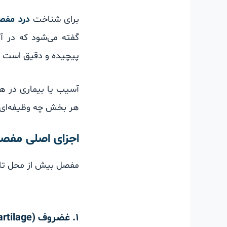
برای شناخت
درد مفص
گفته می‌شود که در آ
پیچیده و دقیق است ک
آسیب یا بیماری در هر
هر بخش چه وظیفه‌ای د
اجزای اصلی مفص
مفصل بیش از محل تل
۱. غضروف (Cartilage)