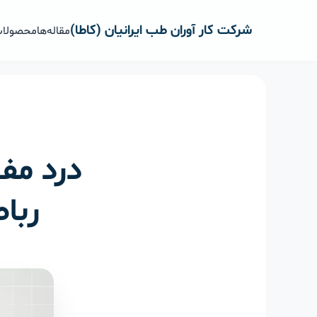
رش
ه
شرکت کار آوران طب ایرانیان (کاطا)
مقاله‌ها
محصولا
حتوا
درد مف
ربا