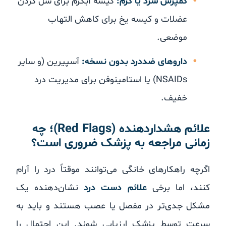
کمپرس سرد یا گرم:
کیسه آبگرم برای شل کردن
عضلات و کیسه یخ برای کاهش التهاب
موضعی.
داروهای ضددرد بدون نسخه:
آسپیرین (و سایر
NSAIDs) یا استامینوفن برای مدیریت درد
خفیف.
علائم هشداردهنده (Red Flags)؛ چه
زمانی مراجعه به پزشک ضروری است؟
اگرچه راهکارهای خانگی می‌توانند موقتاً درد را آرام
کنند، اما برخی
علائم دست درد
نشان‌دهنده یک
مشکل جدی‌تر در مفصل یا عصب هستند و باید به
سرعت توسط پزشک ارزیابی شوند. این احتمال را