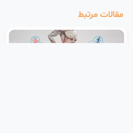
مقالات مرتبط
درد مفصل
درد استخوان و لگن: علائم هشداردهنده، علل و
تفاوت درد مفصل و استخوان