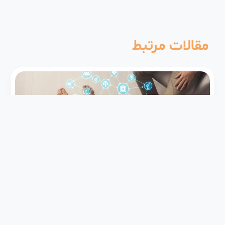
مقالات مرتبط
درد مفصل
درمان درد مفصل: راهکارها، مکمل‌ها (گلوکزامین،